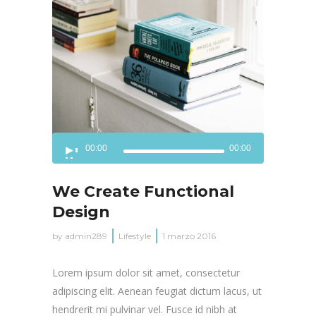
Reproductor
00:00
00:00
de
audio
We Create Functional
Design
by
admin289
Lifestyle
1 marzo 2016
Lorem ipsum dolor sit amet, consectetur
adipiscing elit. Aenean feugiat dictum lacus, ut
hendrerit mi pulvinar vel. Fusce id nibh at