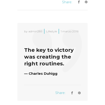
Share:
by
admin289
Lifestyle
1 marzo 2016
The key to victory
was creating the
right routines.
— Charles Duhigg
Share: