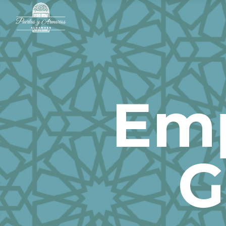
Emp
G