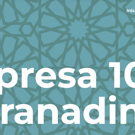
Ini
resa 
ranadi