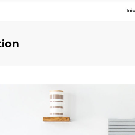
Ini
tion