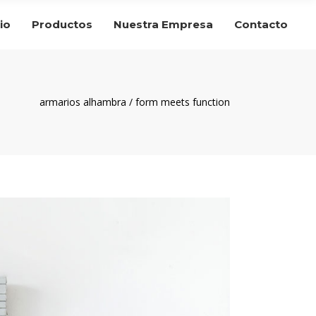
cio
Productos
Nuestra Empresa
Contacto
armarios alhambra
/
form meets function